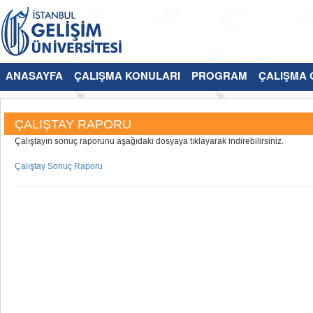
ANASAYFA
ÇALIŞMA KONULARI
PROGRAM
ÇALIŞMA G
ÇALIŞTAY RAPORU
Çalıştayın sonuç raporunu aşağıdaki dosyaya tıklayarak indirebilirsiniz.
Çalıştay Sonuç Raporu